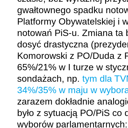
gwałtownego spadku noto
Platformy Obywatelskiej i 
notowań PiS-u. Zmiana ta 
dosyć drastyczna (prezyde
Komorowski z PO/Duda z P
65%/21% w I turze w stycz
sondażach, np.
tym dla T
34%/35% w maju w wybor
zarazem dokładnie analogi
było z sytuacją PO/PiS co 
wyborów parlamentarnych: