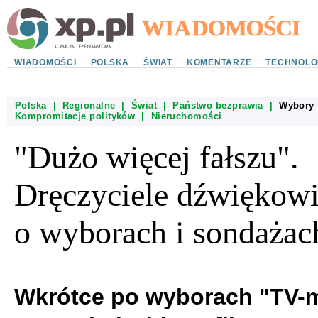
WIADOMOŚCI
POLSKA
ŚWIAT
KOMENTARZE
TECHNOLO
Polska
|
Regionalne
|
Świat
|
Państwo bezprawia
|
Wybory
Kompromitacje polityków
|
Nieruchomości
"Dużo więcej fałszu".
Dręczyciele dźwiękowi
o wyborach i sondażac
Wkrótce po wyborach "TV-m