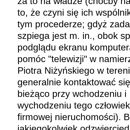
za to na władze (choćby n
to, że czyni się ich wspóln
tym procederze; gdyż zad
szpiega jest m. in., obok s
podglądu ekranu komputer
pomóc "telewizji" w namier
Piotra Niżyńskiego w tereni
generalnie kontaktować się
bieżąco przy wchodzeniu i
wychodzeniu tego człowie
firmowej nieruchomości). B
jakiegokolwiek odzwiercied