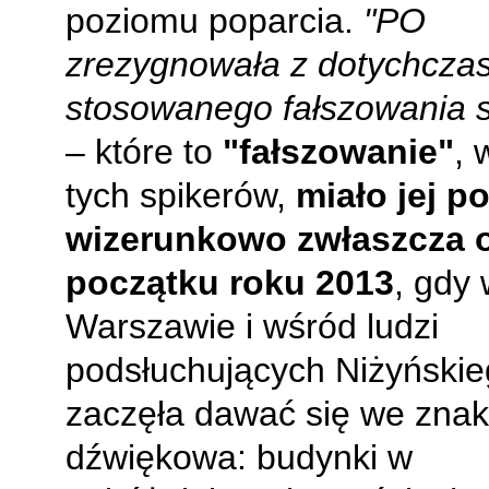
poziomu poparcia.
"PO
zrezygnowała z dotychcza
stosowanego fałszowania 
– które to
"fałszowanie"
, 
tych spikerów,
miało jej 
wizerunkowo zwłaszcza 
początku roku 2013
, gdy
Warszawie i wśród ludzi
podsłuchujących Niżyński
zaczęła dawać się we znaki
dźwiękowa: budynki w