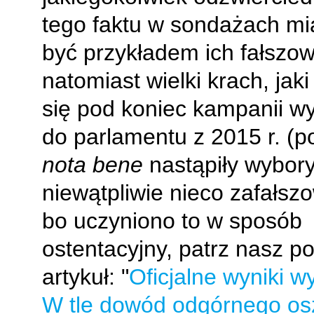
tego faktu w sondażach mi
być przykładem ich fałszow
natomiast wielki krach, jaki
się pod koniec kampanii w
do parlamentu z 2015 r. (po
nota bene
nastąpiły wybor
niewątpliwie nieco zafałsz
bo uczyniono to w sposób
ostentacyjny, patrz nasz p
artykuł: "
Oficjalne wyniki w
W tle dowód odgórnego os