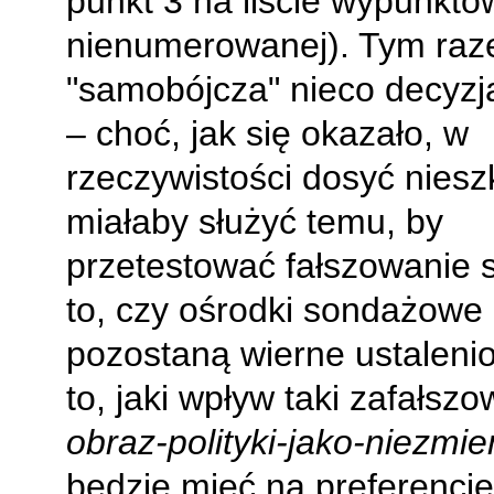
punkt 3 na liście wypunkto
nienumerowanej). Tym ra
"samobójcza" nieco decyzj
– choć, jak się okazało, w
rzeczywistości dosyć niesz
miałaby służyć temu, by
przetestować fałszowanie 
to, czy ośrodki sondażowe
pozostaną wierne ustaleni
to, jaki wpływ taki zafałsz
obraz-polityki-jako-niezmie
będzie mieć na preferencje