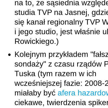
na to, że sąsiednia względ
studia TVP na Jasnej, gdzi
się kanał regionalny TVP 
i jego studio, jest właśnie ul
Rowickiego.)
Kolejnym przykładem "fałs
sondaży" z czasu rządów P
Tuska (tym razem w ich
wcześniejszej fazie: 2008-
miałaby być
afera hazardo
ciekawe, twierdzenia spik