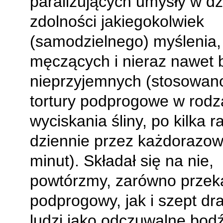
paraliżujących umysły w dz
zdolności jakiegokolwiek
(samodzielnego) myślenia,
męczących i nieraz nawet 
nieprzyjemnych (stosowano
tortury podprogowe w rodz
wyciskania śliny, po kilka r
dziennie przez każdorazow
minut). Składał się na nie,
powtórzmy, zarówno przek
podprogowy, jak i szept dr
ludzi jako odczuwalne bod