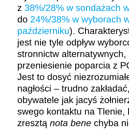
z
38%/28% w sondażach w
do
24%/38% w wyborach 
październiku
). Charakterys
jest nie tyle odpływ wybor
stronnictw alternatywnych,
przeniesienie poparcia z P
Jest to dosyć niezrozumiał
nagłości – trudno zakładać
obywatele jak jacyś żołnier
swego kontaktu na Tlenie, 
zresztą
nota bene
chyba ni