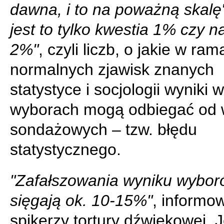
dawna, i to na poważną skalę
jest to tylko kwestia 1% czy n
2%"
, czyli liczb, o jakie w ra
normalnych zjawisk znanych
statystyce i socjologii wyniki w
wyborach mogą odbiegać od 
sondażowych – tzw. błędu
statystycznego.
"Zafałszowania wyniku wybo
sięgają ok. 10-15%"
, informow
spikerzy tortury dźwiękowej. J