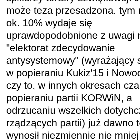
może teza przesadzona, tym 
ok. 10% wydaje się
uprawdopodobnione z uwagi n
"elektorat zdecydowanie
antysystemowy" (wyrażający s
w popieraniu Kukiz'15 i Nowo
czy to, w innych okresach cza
popieraniu partii KORWiN, a
odrzucaniu wszelkich dotych
rządzących partii) już dawno
wynosił niezmiennie nie mniej 