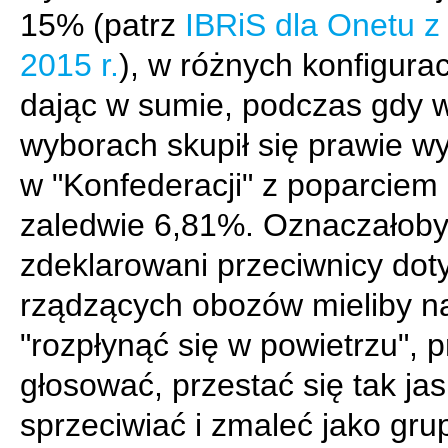
15% (patrz
IBRiS dla Onetu z
2015 r.
), w różnych konfigurac
dając w sumie, podczas gdy w
wyborach skupił się prawie wy
w "Konfederacji" z poparcie
zaledwie 6,81%. Oznaczałoby 
zdeklarowani przeciwnicy dot
rządzących obozów mieliby n
"rozpłynąć się w powietrzu", 
głosować, przestać się tak ja
sprzeciwiać i zmaleć jako gru