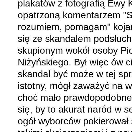
plakatów z fotografią Ewy
opatrzoną komentarzem "
rozumiem, pomagam" koja
się ze skandalem podsłu
skupionym wokół osoby Pio
Niżyńskiego. Był więc ów c
skandal być może w tej sp
istotny, mógł zaważyć na w
choć mało prawdopodobne
się, by to akurat naród w s
ogół wyborców pokierował s