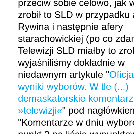
przeciw sobie celowo, jak 
zrobił to SLD w przypadku 
Rywina i następnie afery
starachowickiej (po co zd
Telewizji SLD miałby to zro
wyjaśniliśmy dokładnie w
niedawnym artykule "
Oficj
wyniki wyborów. W tle (...)
demaskatorskie komentarz
»telewizji«
" pod nagłówkie
"Komentarze w dniu wybor