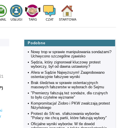
MAIL
USŁUGI
TARG
CZAT
STARTOWA
Podobne
•
Nowy trop w sprawie manipulowania sondażami?
Uchwycono szczególne zjawisko
•
Sędzia, który zignorował kluczowy protest
wyborczy, był od dawna ustawiony?
•
Afera w Sądzie Najwyższym! Zaaprobowano
:21
ostentacyjnie fałszywe wyniki
•
Brak śledztwa w sprawie ostentacyjnych
masowych fałszerstw w wyborach do Sejmu
P)
•
"Premierzy fałszują też sondaże, dla czujnych
to było czytelne wyznanie"
•
Kompromitacja! Ziobro i PKW zwalczają protest
Niżyńskiego
ki
•
Protest do SN ws. sfałszowania wyborów.
y
"Polacy nie chcą partii, które fałszują wybory"
•
Oficjalne wyniki wyborów. W tle dowód