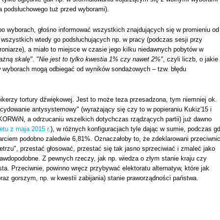
ia podsłuchowego tuż przed wyborami).
 po wyborach, głośno informować wszystkich znajdujących się w promieniu od
e wszystkich wtedy go podsłuchujących np. w pracy (podczas sesji przy
roniarze), a miało to miejsce w czasie jego kilku niedawnych pobytów w
ażną skalę"
.
"Nie jest to tylko kwestia 1% czy nawet 2%"
, czyli liczb, o jakie
i w wyborach mogą odbiegać od wyników sondażowych – tzw. błędu
pikerzy tortury dźwiękowej. Jest to może teza przesadzona, tym niemniej ok.
cydowanie antysystemowy" (wyrażający się czy to w popieraniu Kukiz'15 i
 KORWiN, a odrzucaniu wszelkich dotychczas rządzących partii) już dawno
etu z maja 2015 r.
), w różnych konfiguracjach tyle dając w sumie, podczas g
parciem podobno zaledwie 6,81%. Oznaczałoby to, że zdeklarowani przeciwni
rzu", przestać głosować, przestać się tak jasno sprzeciwiać i zmaleć jako
rawdopodobne. Z pewnych rzeczy, jak np. wiedza o złym stanie kraju czy
ta. Przeciwnie, powinno wręcz przybywać elektoratu alternatyw, które jak
oraz gorszym, np. w kwestii zabijania) stanie praworządności państwa.