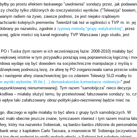
, byłby po prostu efektem łaskawego "uwolnienia" sondaży przez, jak podawan
czy choćby tylko zbliżonych do rzeczywistości wyników. ("Telewizja" bowiem,
rowanym radiem na żywo, zawsze podnosi, że jest niejako rządowym
chcianki kolejnych premierów. Twierdził tak też w ogólności o TVP m. in. jej
dobrany po nazwisku, zgodnie z
typową metodą "grupy watykańskiej"
, przez
snej, gdzie mieści się kanał regionalny TVP Warszawa i jego studio, jest
PO i Tuska (tym razem w ich wcześniejszej fazie: 2008-2010) miałaby być
dźwiękowej istotnie w tym przypadku porażają swą poprawnością logiczną i mo
zardowa wydaje się być dowodem na socjotechniczne manipulacje z myślą o
dźwiękowej podnoszą tezę, że aferę tę PO zorganizowała sama przeciw sobi
 i następnie afery starachowickiej (po co zdaniem Telewizji SLD miałby to
ne wyniki wyborów. W tle (...) demaskatorskie komentarze »telewizji«
" pod
e wypunktowanej nienumerowanej). Tym razem "samobójcza" nieco decyzja
zkodliwa – miałaby służyć temu, by przetestować fałszowanie sondaży: to, cz
ki wpływ taki zafałszowany
obraz-polityki-jako-niezmiennej
będzie mieć na
ego, dlaczego w ogóle miałaby to być afera z grupy tych samobójczych. W
choć mało obecnie jeszcze znane, tymczasem również i tym razem można łat
fery, który ma nazwisko Sobiesiak, są bardzo bardzo zbliżone do personaliów
 bank wraz z kapitałem Carlo Tassara, a mianowicie W. Sobieraja (oczywiście
ż ten drugi podmiot to wielki moloch włoski, a Sobieraj był zaledwie jakimś