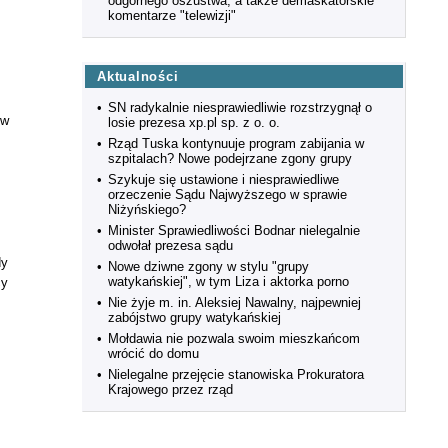
odgórnego oszustwa, a także demaskatorskie
komentarze "telewizji"
Aktualności
•
SN radykalnie niesprawiedliwie rozstrzygnął o
 w
losie prezesa xp.pl sp. z o. o.
•
Rząd Tuska kontynuuje program zabijania w
szpitalach? Nowe podejrzane zgony grupy
•
Szykuje się ustawione i niesprawiedliwe
orzeczenie Sądu Najwyższego w sprawie
Niżyńskiego?
•
Minister Sprawiedliwości Bodnar nielegalnie
odwołał prezesa sądu
dy
•
Nowe dziwne zgony w stylu "grupy
watykańskiej", w tym Liza i aktorka porno
cy
•
Nie żyje m. in. Aleksiej Nawalny, najpewniej
zabójstwo grupy watykańskiej
•
Mołdawia nie pozwala swoim mieszkańcom
wrócić do domu
•
Nielegalne przejęcie stanowiska Prokuratora
Krajowego przez rząd