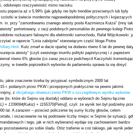
sji, odsłonięto rzeczywistość mimo nacisku.
tu poparcia aż o 5,99% (jak gdyby nie było trendów przeciwnych lub były
 szóstki w świecie morderstw najprawdopodobniej politycznych i kojarzących
 in. przy "zamordowaniu znanego ateisty posła Kazimierza Kutza" (inny tak
"ateistę" portretowany, z racji podobnych personaliów do pewnego kolegi Piotr
obnie rozkazami falowymi dla elektroniki samochodu, Rafał Wójcikowski: j
oczytać w raporcie "Lista zabójstw" stanowiącym część bloga Piotra
ofiary.html
. Kutz zmarł w dacie opartej na dodaniu równo 6 lat do pewnej daty
unięcia ateisty" (czyli swoistego triumfu polityki papistycznej i z papieżem
 niemal równo 6% głosów (co zaraz jeszcze podchwycił Kaczyński komentują
baczymy, w świetle poprzednich wyborów do parlamentu sprawa ta się dosyć
 to, jakie znaczenie trzeba by przypisać symbolicznym 2000 lat
015 r. podanych przez PKW i przepojonych praktycznie na pewno jakimś
mnijmy, z
oficjalnego obwieszczenia PKW o szczegółowym wyniku wyborów
we (te, które do Sejmu się dostały) oddano w wyborach do Sejmu łącznie
) + 1339094(Kukiz) + 1155370(Petru)]
, czyli: że wynik ten był podzielny prz
00 lat. A zarazem – przecież policzenie tej sumy liczby głosów, celem
ostała, i oszacowanie na tej podstawie liczby miejsc w Sejmie (w sytuacji, gd
omandatowych i tego, jak w nich wybierano) wydaje się zachowaniem bardzo
o pozostawienia po sobie śladu. Otóż trafienie w coś takiego, jak wynik jede