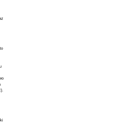
az
to
u
wo
a
).
ki