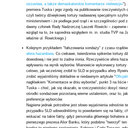
oszustwa, a także demaskatorskie komentarze »telewizji«
")
premiera Tuska i jego zgody na publikowanie rzeczywistych 
czyli twórcy dźwiękowej tortury nadawanej specjalnym szyf
ministerstwem i że podlega pod rząd i w szczególności pod za
dawny członek Rady Nadzorczej Laszek Rowicki – zapewne 
wzgląd na to, że sąsiednia względem m. in. studia TVP na Ja
właśnie ul. Rowickiego.)
Kolejnym przykładem "fałszowania sondaży" z czasu rządów 
afera hazardowa
. Co ciekawe, twierdzenia spikerów tortury 
dowodową i nie jest to żadna ironia. Rzeczywiście afera ha
wpływaniu na wynik wyborów. Mianowicie wykonawcy tortury 
celowo, jak wcześniej zrobił to SLD w przypadku afery Rywina
zrobić wyjaśniliśmy dokładnie w niedawnym artykule "
Oficjal
nagłówkiem "Komentarze w dniu wyborów", punkt 3 na liści
Tuska – choć, jak się okazało, w rzeczywistości dosyć nies
ośrodki sondażowe pozostaną wierne ustaleniom, oraz to, ja
preferencje wyborców.
Najpierw jednak potrzebne jest słowo wyjaśnienia odnośnie t
przypadku SLD udowodniliśmy to powołaniem się na fakty, 
wskazać na takie fakty, gdyż personalia głównego bohatera a
pierwszego prezesa Alior Banku, który podobno "tworzył" ten
bardzo to nierówne zestawienie, Sobieraj i Carlo Tassara, gdy