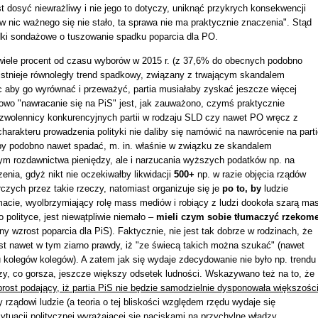
t dosyć niewrażliwy i nie jego to dotyczy, uniknąć przykrych konsekwencji
w nic ważnego się nie stało, ta sprawa nie ma praktycznie znaczenia". Stąd
rodki sondażowe o tuszowanie spadku poparcia dla PO.
wiele procent od czasu wyborów w 2015 r. (z 37,6% do obecnych podobno
istnieje równoległy trend spadkowy, związany z trwającym skandalem
c aby go wyrównać i przeważyć, partia musiałaby zyskać jeszcze więcej
 owo "nawracanie się na PiS" jest, jak zauważono, czymś praktycznie
zwolennicy konkurencyjnych partii w rodzaju SLD czy nawet PO wręcz z
 charakteru prowadzenia polityki nie daliby się namówić na nawrócenie na part
łoby podobno nawet spadać, m. in. właśnie w związku ze skandalem
tym rozdawnictwa pieniędzy, ale i narzucania wyższych podatków np. na
nia, gdyż nikt nie oczekiwałby likwidacji
500+
np. w razie objęcia rządów
rczych przez takie rzeczy, natomiast organizuje się je
po to, by
ludzie
macie, wyolbrzymiający rolę mass mediów i robiący z ludzi dookoła szarą ma
 polityce, jest niewątpliwie niemało –
mieli czym sobie tłumaczyć rzekom
ny wzrost poparcia dla PiS). Faktycznie, nie jest tak dobrze w rodzinach, że
jest nawet w tym ziarno prawdy, iż "ze świecą takich można szukać" (nawet
 kolegów kolegów). A zatem jak się wydaje zdecydowanie nie było np. trendu
zy, co gorsza, jeszcze większy odsetek ludności. Wskazywano też na to, że
rost podający, iż partia PiS nie będzie samodzielnie dysponowała większośc
y rządowi ludzie (a teoria o tej bliskości względem rzędu wydaje się
tuacji politycznej wyrażającej się naciskami na przychylne władzy