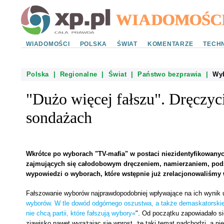
WIADOMOŚCI
POLSKA
ŚWIAT
KOMENTARZE
TECHN
Polska
|
Regionalne
|
Świat
|
Państwo bezprawia
|
Wy
"Dużo więcej fałszu". Dręczyc
sondażach
Wkrótce po wyborach "TV-mafia" w postaci niezidentyfikowan
zajmujących się całodobowym dręczeniem, namierzaniem, pods
wypowiedzi o wyborach, które wstępnie już zrelacjonowaliśmy w
Fałszowanie wyborów najprawdopodobniej wpływające na ich wynik u
wyborów. W tle dowód odgórnego oszustwa, a także demaskatorskie
nie chcą partii, które fałszują wybory«
". Od początku zapowiadało si
zjawisko nawet wyrażając się wprost, że taki temat nadchodzi, a ni