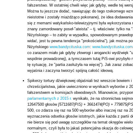
fałszerstwo. W ostatniej chwili więc jak gdyby, wedle tej wer
Można tu jeszcze dodać, nawiązując do tego rzekomego wzros
nieistotne i zostały miażdżąco pokonane), że idea dodawania
się z memami watykańsko-telewizyjnymi była wykorzystana m.
znany zamordowany poseł-"ateista" – tj. właściwie: tylko na 
Niżyńskiego – to zabity w wypadku, spowodowanym prawdopod
widać, jest tu pewna tendencja "prokościelna"), jak można p
Niżyńskiego
www.bandycituska.com
:
www.bandycituska.com/
co zarazem miało jak gdyby złowrogi i arogancki wydźwięk "us
wspólnie prowadzonej), a tymczasem tutaj PiS-owi przybyło
tę sytuację, że "partia zasłużyła na więcej"). Jak zaraz zo
wyjaśnia i zaczyna tworzyć spójną całość ideową.
Spikerzy tortury dźwiękowej objaśniali też wreszcie bowiem i
chrześcijaństwa, jakie uwieczniono w wynikach wyborów z 2
fałszerstwem w komisjach obwodowych. Mianowicie, przypo
parlamentarnych z 2015 r.
wynikało, że na stronnictwa sejmo
12647500 głosów
[5711687(PiS) + 3661474(PO) + 779875(PSL
500, co zdarza się raz na 500 wyborów albo inaczej raz na 20
wyznaczenia odsetka głosów istotnych, jakie każda z partii d
nie bierze się pod uwagę szczegółów na temat okręgów wiel
normalnym, czyli była to jakaś potencjalna okazja do celoweg