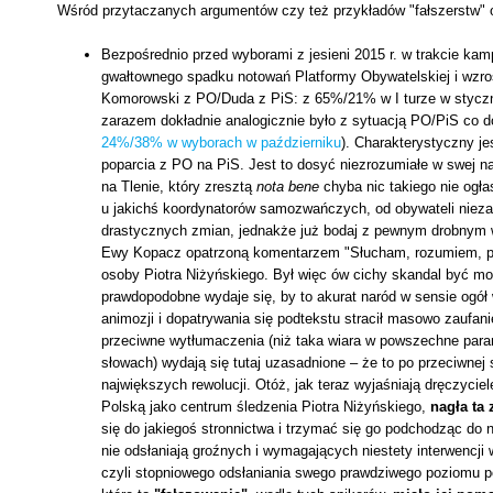
Wśród przytaczanych argumentów czy też przykładów "fałszerstw" o
Bezpośrednio przed wyborami z jesieni 2015 r. w trakcie kam
gwałtownego spadku notowań Platformy Obywatelskiej i wzro
Komorowski z PO/Duda z PiS: z 65%/21% w I turze w stycz
zarazem dokładnie analogicznie było z sytuacją PO/PiS co 
24%/38% w wyborach w październiku
). Charakterystyczny je
poparcia z PO na PiS. Jest to dosyć niezrozumiałe w swej na
na Tlenie, który zresztą
nota bene
chyba nic takiego nie ogła
u jakichś koordynatorów samozwańczych, od obywateli nieza
drastycznych zmian, jednakże już bodaj z pewnym drobnym w
Ewy Kopacz opatrzoną komentarzem "Słucham, rozumiem, 
osoby Piotra Niżyńskiego. Był więc ów cichy skandal być mo
prawdopodobne wydaje się, by to akurat naród w sensie ogół 
animozji i dopatrywania się podtekstu stracił masowo zaufanie 
przeciwne wytłumaczenia (niż taka wiara w powszechne paran
słowach) wydają się tutaj uzasadnione – że to po przeciwnej 
największych rewolucji. Otóż, jak teraz wyjaśniają dręczycie
Polską jako centrum śledzenia Piotra Niżyńskiego,
nagła ta
się do jakiegoś stronnictwa i trzymać się go podchodząc do 
nie odsłaniają groźnych i wymagających niestety interwencji
czyli stopniowego odsłaniania swego prawdziwego poziomu p