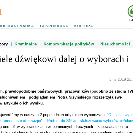
E-
OLOGIA I NAUKA
GOSPODARKA
KULTURA
bory
|
Kryminalne
|
Kompromitacje polityków
|
Nieruchomości
iele dźwiękowi dalej o wyborach i
3 lis 2019 23
ych, prawdopodobnie państwowych, pracowników (podobno ze studia TV
łuchiwaniem i podglądaniem Piotra Niżyńskiego rozszerzyła swe
 artykule o ich wyniku.
jawniliśmy w naszych 2 poprzednich artykułach wyborczych: "
Oficjalne wyni
 komentarze »telewizji«
" i "
Protest do SN ws. sfałszowania wyborów. »Polac
ę ono też w wypowiedziach wspomnianych dręczycieli – zapowiadali oni to
e tylko oględnie (jak np. w sformułowaniu kojarzącym się z wolnymi wyborami