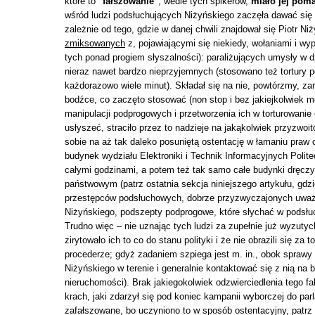
które to
"fałszowanie"
, wedle tych spikerów,
miało jej pom
wśród ludzi podsłuchujących Niżyńskiego zaczęła dawać się 
zależnie od tego, gdzie w danej chwili znajdował się Piotr N
zmiksowanych
z, pojawiającymi się niekiedy, wołaniami i 
tych ponad progiem słyszalności): paraliżujących umysły w d
nieraz nawet bardzo nieprzyjemnych (stosowano też tortury p
każdorazowo wiele minut). Składał się na nie, powtórzmy, za
bodźce, co zaczęto stosować (non stop i bez jakiejkolwiek
manipulacji podprogowych i przetworzenia ich w torturowanie c
usłyszeć, straciło przez to nadzieje na jakąkolwiek przyzwo
sobie na aż tak daleko posuniętą ostentację w łamaniu praw c
budynek wydziału Elektroniki i Technik Informacyjnych Polite
całymi godzinami, a potem też tak samo całe budynki dręczy
państwowym (patrz ostatnia sekcja niniejszego artykułu, gdz
przestępców podsłuchowych, dobrze przyzwyczajonych uważa
Niżyńskiego, podszepty podprogowe, które słychać w podsłuc
Trudno więc – nie uznając tych ludzi za zupełnie już wyzutyc
zirytowało ich to co do stanu polityki i że nie obrazili się z
procederze; gdyż zadaniem szpiega jest m. in., obok sprawy 
Niżyńskiego w terenie i generalnie kontaktować się z nią na
nieruchomości). Brak jakiegokolwiek odzwierciedlenia tego f
krach, jaki zdarzył się pod koniec kampanii wyborczej do par
zafałszowane, bo uczyniono to w sposób ostentacyjny, patrz 