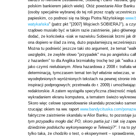
polskim bankierem jakich wiele). Otóż powstanie Alior Banku w
(osoby specjalnie wybranej do tej roli przez rządy uczestn
papieskim, co podnosi się na blogu Piotra Niżyńskiego
www.b
watykańska
" (patrz pkt "[2007] Wojciech SOBIERAJ"), a cz
rządowo musiało być w takim razie zaistnienie, jako główne
dodać, że końcówka -siak w nazwisku Sobiesiak brzmi jak drugi
ona dopiero w ślad za inną, dużo popularniejszą wcześniejsz
Można tu podnieść jeszcze taki oto argument, że temat "walk
uwzględni, że zwykłe słowo "przypadek" ma po angielsku cał
z hazardem" to dla Anglika brzmiałoby trochę też jak "walka
jako czymś nielubianym. Afera hazardowa z 2008 r. trafiała w
determinacją, tymczasem temat ten był właśnie wówczas, w 
wyodrębnionych wyróżnionych tekstach na pewnej stronie in
inspiracji podprogowych; przetrwała do r. 2009) i umożliwiaj
redaktorskie. A zatem wystąpiła specyficzna zbieżność międ
wykradaniem ekranu komputera, a tematem świeżo wykreowan
Skoro więc celowe spowodowanie skandalu przeciwko samemu
rzucając okiem na ww. raport
www.bandycituska.com/ponazw
faktyczne zaistnienie skandalu w Alior Banku, to pozostaje j
tym przypadku mogło dać PO, skoro partia już i tak się zapewn
dziedzinie podsłuchu wykonywanego w Telewizji?"
. I na to p
tylko taka, że chodziło o test, o eksperyment – sprawdzenie