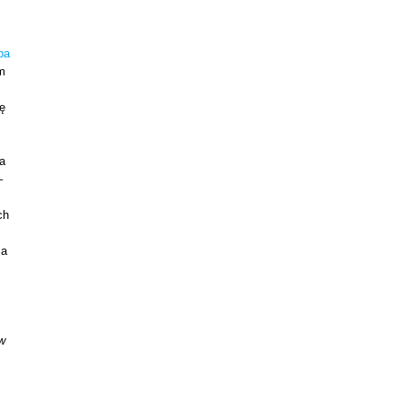
pa
m
ię
a
–
ch
ia
w