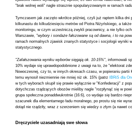
"brak wolnej woli" nagle strasznie spopularyzowanym w ramach rad
Tymczasem jak zaczęto wkrótce później, czyli już raptem kilka dni
kilkunastu do kilkudziesięciu metrów od Piotra Niżyńskiego, a takż
monitoringu, w czym uczestniczą zwykli pracownicy, a nie tylko och
Warszawie,
"wybory i sondaże fałszowane są od dawna, i to na pow
ramach normalnych zjawisk znanych statystyce i socjologii wynik
statystycznego.
"Zafałszowania wyniku wyborów sięgają ok. 10-15%"
, informowali s
10% wydaje się uprawdopodobnione z uwagi na to, że "elektorat zde
Nowoczesnej, czy to, w innych okresach czasu, w popieraniu partii
temu wynosił niezmiennie nie mniej niż ok. 15% (patrz
IBRiS dla On
w tych wyborach skupił się prawie wyłącznie w "Konfederacji" z po
dotychczas rządzących obozów mieliby nagle "rozpłynąć się w powiet
grupa społeczna ponaddwukrotnie (16:6), co wydaje się bardzo niep
szacunek dla elementarnego ładu moralnego, po prostu się nie wyras
dotąd nie rządziły, wraz z szerzeniem się wiedzy o złym (a nawet c
Dręczyciele uzasadniają swe słowa