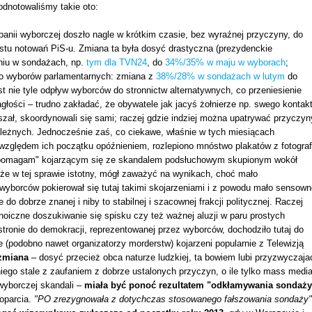
dnotowaliśmy takie oto:
panii wyborczej doszło nagle w krótkim czasie, bez wyraźnej przyczyny, do
stu notowań PiS-u. Zmiana ta była dosyć drastyczna (prezydenckie
niu w sondażach, np.
tym dla TVN24
, do
34%/35% w maju w wyborach
;
do wyborów parlamentarnych: zmiana z
38%/28% w sondażach w lutym
do
st nie tyle odpływ wyborców do stronnictw alternatywnych, co przeniesienie
głości – trudno zakładać, że obywatele jak jacyś żołnierze np. swego kontak
szał, skoordynowali się sami; raczej gdzie indziej można upatrywać przyczyn
leżnych. Jednocześnie zaś, co ciekawe, właśnie w tych miesiącach
zględem ich początku opóźnieniem, rozlepiono mnóstwo plakatów z fotograf
pomagam" kojarzącym się ze skandalem podsłuchowym skupionym wokół
że w tej sprawie istotny, mógł zaważyć na wynikach, choć mało
wyborców pokierował się tutaj takimi skojarzeniami i z powodu mało sensown
do dobrze znanej i niby to stabilnej i szacownej frakcji politycznej. Raczej
oiczne doszukiwanie się spisku czy też ważnej aluzji w paru prostych
stronie do demokracji, reprezentowanej przez wyborców, dochodziło tutaj do
le (podobno nawet organizatorzy morderstw) kojarzeni popularnie z Telewizją
 zmiana
– dosyć przecież obca naturze ludzkiej, ta bowiem lubi przyzwyczaja
niego stale z zaufaniem z dobrze ustalonych przyczyn, o ile tylko mass medi
 wyborczej skandali –
miała być ponoć rezultatem "odkłamywania sondaży
oparcia.
"PO zrezygnowała z dotychczas stosowanego fałszowania sondaży"