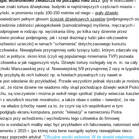
agać wizerunkowo zwłaszcza od początku roku 2013
, gdy w Warszawie i
we znaki tortura dźwiękowa: budynki w najróżniejszych częściach miasta –
iżyński, w promieniu rzędu 100-150 metrów od niego –
grały dźwięki
wypowiedziami pełnym głosem
ścieżek dźwiękowych szeptów
(podprogowych or
ziedzinie zdolności jakiegokolwiek (samodzielnego) myślenia, męczących i
odprogowe w rodzaju np. wyciskania śliny, po kilka razy dziennie przez
równo przekaz podprogowy, jak i szept drażniący ludzi jako odczuwalne
 możliwości ucieczki) w ramach "schamienia" dotychczasowego kunsztu
złowieka. Niewątpliwie przynajmniej setki tysięcy ludzi, którym zdarzało się 
itość w polityce, skoro ktoś (czyli wg popularnego mniemania TVP) pozwala
złowieka w jak najgorszym stylu. Dźwięki tortury rozlegały się m. in. na cały
chniki Warszawskiej przy ul. Nowowiejskiej 5/9 przynajmniej 2 razy w tygodni
ły przybyłą do nich ludność np. w hotelach prywatnych czy nawet w
ie jest odesłanie do przykładów). Przede wszystkim jednak słyszało je mnóst
ć, że różne dziwne nie wiadomo niby skąd pochodzące dźwięki wokół Piotr
hu, są rzeczywiste i można je wokół niego spotkać (należy wówczas kaszleć
h z wszelkich resztek moralności, a także obaw o siebie – twierdzić, że nie
a to na władze (choćby nawet za to, że czyni się ich wspólnikami w tym
podglądu ekranu komputera, pomóc "telewizji" w namierzeniu Piotra
 bieżąco przy wchodzeniu i wychodzeniu tego człowieka do firmowej
aktu w sondażach miałby więc być przykładem ich fałszowania, natomiast wiel
lamentu z 2015 r. (po której
nota bene
nastąpiły wybory niewątpliwie nieco
nasz poprzedni artykuł: "
Oficjalne wyniki wyborów. W tle dowód odgórnego