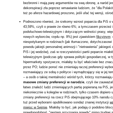
bezbronni i mają parę argumentów na swą obronę, a naród jes
dekonspiracji zła poprzez wmawianie ludziom, że "dla Polakó
też po aferze hazardowej proszono, jeśli ufać tej wersji, oś
Podnoszono również, że rzekomy wzrost poparcia dla PiS o 
43,59%, czyli o prawie że równo 6%; a tymczasem przecież 
podsłuchowo-telewizyjnym i dotyczącym wolności prasy, wię
nowych wyborców, rzędu np. 9%) jest zjawiskiem
fikcyjnym
:
niespotykanym w rodzinach (jak tłumaczono, dotychczasowi 
powodu jakiejś personalnej animozji i "nietrawienia" jakiegoś
PiS i jej wodzów), zaś w rzeczywistości partii poparcie mia
telewizyjnym (podczas gdy sprawa polityki gospodarczej, w 
hipermarkety spożywcze, miałaby tu być właściwie bez znacze
przez PO; ludzie ponoć nie zmieniają raczej preferencji wybo
rozmawiający ze sobą o polityce i wymądrzający się w jej te
– a osób o takiej mentalności wśród tych, którzy rozmawiają o
masowe zmiany preferencji w narodzie
, czyli ów zauważal
łatwo znaleźć ludzi zmieniających partię popieraną na PiS, 
niekoniecznie u kolegów w rodzinach, tylko czasem dopiero u
zmiany preferencji na rzecz PiS obejmującego 10% narodu c
tuż przed wyborami opublikowano sondaż znanej instytucji
wp
miejsc w Sejmie
. Miałoby to być, jak podają ci podobno blisc
prawdopodobna), "gestem przyznania prawdy" mimo trudnej sy