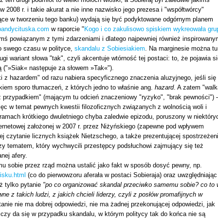
 2008 r. i takie akurat a nie inne nazwisko jego prezesa i "współtwórcy"
iczące w tworzeniu tego banku) wydają się być podyktowane odgórnym planem
andycituska.com
w raporcie "
Kogo i co zakulisowo spiskiem wykreowała gru
ymś powiązanym z tymi zdarzeniami i dlatego najpewniej również inspirowany
go swego czasu w polityce,
skandalu z Sobiesiakiem
. Na marginesie można tu
 wariant słowa "tak", czyli akcentuje wtórność tej postaci: to, że pojawia s
ą ("»Siak« następuje za słowem »Tak«").
i z hazardem" od razu nabiera specyficznego znaczenia aluzyjnego, jeśli się
kiem sporo tłumaczeń, z których jedno to właśnie ang.
hazard
. A zatem "walk
 z przypadkiem" (mającym tu odcień znaczeniowy "ryzyko", "brak pewności") 
ięc w temat pewnych kwestii filozoficznych związanych z wolnością woli i
ramach krótkiego dwuletniego chyba zaledwie epizodu, poruszony w niektóry
ternetowej założonej w 2007 r. przez Niżyńskiego (zapewne pod wpływem
ącej czytanie licznych książek Nietzschego, a także prezentującej spostrzeżen
zy tematem, który wychwycili przestępcy podsłuchowi zajmujący się też
ej afery.
 sobie przez rząd można ustalić jako fakt w sposób dosyć pewny, np.
isku.html
(co do pierwowzoru aferała w postaci Sobieraja) oraz uwzględniając
uż tylko pytanie
"po co organizować skandal przeciwko samemu sobie? co to 
e z takich ludzi, z jakich chcieli liderzy, czyli z posłów promafijnych w
ytanie nie ma dobrej odpowiedzi, nie ma żadnej przekonującej odpowiedzi, jak
, czy da się w przypadku skandalu, w którym politycy tak do końca nie są