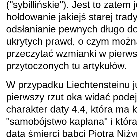
("sybillińskie"). Jest to zatem 
hołdowanie jakiejś starej tradyc
odsłanianie pewnych długo d
ukrytych prawd, o czym możn
przeczytać wzmianki w pierw
przytoczonych tu artykułów.
W przypadku Liechtensteinu j
pierwszy rzut oka widać pode
charakter daty 4.4, która ma 
"samobójstwo kapłana" i która 
datą śmierci babci Piotra Niż