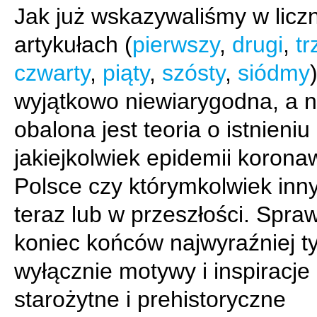
Jak już wskazywaliśmy w licz
artykułach (
pierwszy
,
drugi
,
tr
czwarty
,
piąty
,
szósty
,
siódmy
wyjątkowo niewiarygodna, a 
obalona jest teoria o istnieniu
jakiejkolwiek epidemii korona
Polsce czy którymkolwiek inn
teraz lub w przeszłości. Spr
koniec końców najwyraźniej ty
wyłącznie motywy i inspiracje
starożytne i prehistoryczne