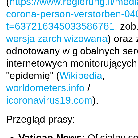
(
https://www.regierung.li/med
corona-person-verstorben-04
t=637216345033586781
, zob
wersja zarchiwizowana
) oraz 
odnotowany w globalnych ser
internetowych monitorujących
"epidemię" (
Wikipedia
,
worldometers.info
/
icoronavirus19.com
).
Przegląd prasy:
Vatican News
: Oficjalny s