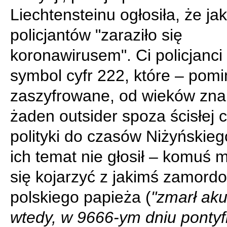
Liechtensteinu ogłosiła, że ja
policjantów "zaraziło się
koronawirusem". Ci policjanci
symbol cyfr 222, które – pom
zaszyfrowane, od wieków zna
żaden outsider spoza ścisłej 
polityki do czasów Niżyńskieg
ich temat nie głosił – komuś 
się kojarzyć z jakimś zamor
polskiego papieża (
"zmarł aku
wtedy, w 9666-ym dniu pontyfi