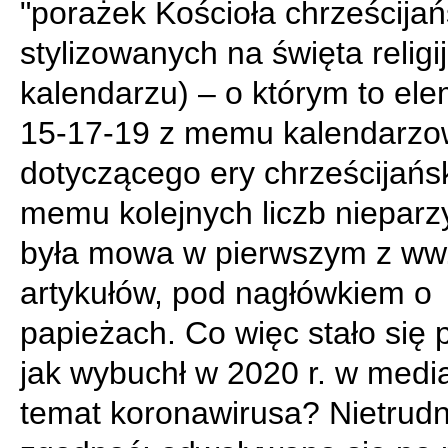
"porażek Kościoła chrześcijań
stylizowanych na święta religi
kalendarzu) – o którym to el
15-17-19 z memu kalendarz
dotyczącego ery chrześcijański
memu kolejnych liczb nieparz
była mowa w pierwszym z ww
artykułów, pod nagłówkiem o
papieżach. Co więc stało się 
jak wybuchł w 2020 r. w medi
temat koronawirusa? Nietrud