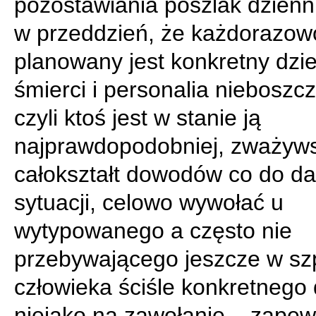
pozostawiania poszlak dzienn
w przeddzień, że każdorazow
planowany jest konkretny dzi
śmierci i personalia nieboszc
czyli ktoś jest w stanie ją
najprawdopodobniej, zważyw
całokształt dowodów co do da
sytuacji, celowo wywołać u
wytypowanego a często nie
przebywającego jeszcze w szp
człowieka ściśle konkretnego 
niejako na zawołanie – zape