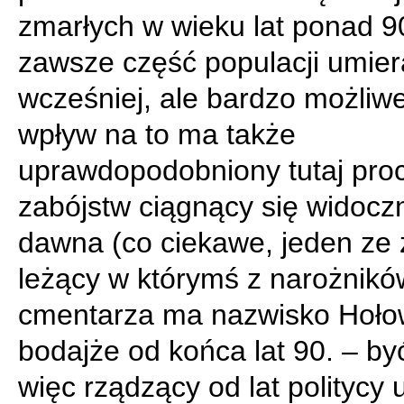
zmarłych w wieku lat ponad 9
zawsze część populacji umier
wcześniej, ale bardzo możliwe
wpływ na to ma także
uprawdopodobniony tutaj pro
zabójstw ciągnący się widoczn
dawna (co ciekawe, jeden ze
leżący w którymś z narożnikó
cmentarza ma nazwisko Hołow
bodajże od końca lat 90. – b
więc rządzący od lat politycy u