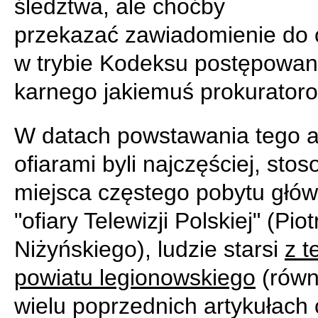
śledztwa, ale choćby
przekazać zawiadomienie do 
w trybie Kodeksu postępowan
karnego jakiemuś prokuratoro
W datach powstawania tego a
ofiarami byli najczęściej, sto
miejsca częstego pobytu głów
"ofiary Telewizji Polskiej" (Piot
Niżyńskiego), ludzie starsi
z t
powiatu legionowskiego
(równ
wielu poprzednich artykułach 