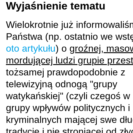
Wyjaśnienie tematu
Wielokrotnie już informowali
Państwa (np. ostatnio we wst
oto artykułu
) o
groźnej, maso
mordującej ludzi grupie przes
tożsamej prawdopodobnie z
telewizyjną odnogą "grupy
watykańskiej" (czyli czegoś w
grupy wpływów politycznych i
kryminalnych mającej swe dłu
tradycje i nie stroniącej od zł