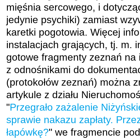
mięśnia sercowego, i dotyczą
jedynie psychiki) zamiast wz
karetki pogotowia. Więcej info
instalacjach grających, tj. m. i
gotowe fragmenty zeznań na 
z odnośnikami do dokumentac
(protokołów zeznań) można z
artykule z działu Nieruchomoś
"
Przegrało zażalenie Niżyńsk
sprawie nakazu zapłaty. Prze
łapówkę?
" we fragmencie po