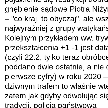
gnębienie sądowe Piotra Niży
– "co kraj, to obyczaj", ale ws
najwyraźniej z grupy watykańsk
Kolejnym przykładem ww. try
przekształcenia +1 -1 jest dat
(czyli 22.2, tylko teraz obróbc
poddano dwie ostatnie, a nie 
pierwsze cyfry) w roku 2020 –
dziwnym trafem to właśnie wt
zatem jak gdyby odwołując si
tradycji, policja państwowa