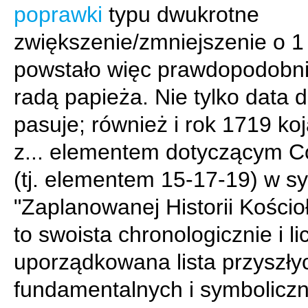
poprawki
typu dwukrotne
zwiększenie/zmniejszenie o 1 
powstało więc prawdopodobni
radą papieża. Nie tylko data 
pasuje; również i rok 1719 koj
z... elementem dotyczącym C
(tj. elementem 15-17-19) w syb
"Zaplanowanej Historii Kościoł
to swoista chronologicznie i l
uporządkowana lista przyszły
fundamentalnych i symbolicz