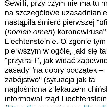
Sewilli, przy czym nie ma tu m
na szczegółowe uzasadnianie 
nastąpiła śmierć pierwszej "of
(
nomen omen
) koronawirusa"
Liechtensteinie. O zgonie tym
pierwszym w ogóle, jaki się t
"przytrafił", jak widać zapewn
zasady "na dobry początek –
zabójstwo" (sytuacja jak ta
nagłośniona z lekarzem chińsk
informował rząd Liechtenstei