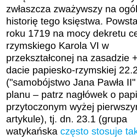
zwłaszcza zważywszy na ogó
historię tego księstwa. Powst
roku 1719 na mocy dekretu c
rzymskiego Karola VI w
przekształconej na zasadzie +
dacie papiesko-rzymskiej 22.
("samobójstwo Jana Pawła II"
planu – patrz nagłówek o pap
przytoczonym wyżej pierwsz
artykule), tj. dn. 23.1 (grupa
watykańska
często stosuje ta