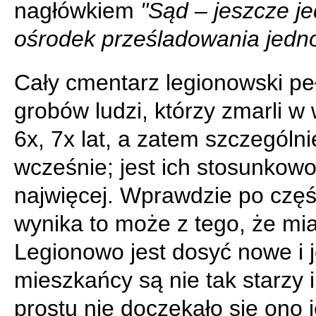
nagłówkiem
"Sąd – jeszcze j
ośrodek prześladowania jedno
Cały cmentarz legionowski peł
grobów ludzi, którzy zmarli w 
6x, 7x lat, a zatem szczególni
wcześnie; jest ich stosunkow
najwięcej. Wprawdzie po częś
wynika to może z tego, że mi
Legionowo jest dosyć nowe i 
mieszkańcy są nie tak starzy 
prostu nie doczekało się ono 