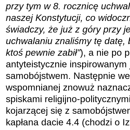
przy tym w 8. rocznicę uchwa
naszej Konstytucji, co widocz
świadczy, że już z góry przy je
uchwalaniu znaliśmy tę datę,
ktoś pewnie zabił"
), a nie po 
antyteistycznie inspirowanym 
samobójstwem. Następnie we
wspomnianej znowuż naznac
spiskami religijno-politycznymi
kojarzącej się z samobójstw
kapłana dacie 4.4 (chodzi o I