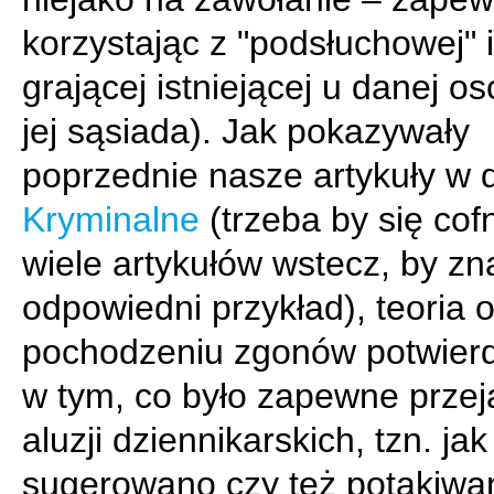
korzystając z "podsłuchowej" i
grającej istniejącej u danej o
jej sąsiada). Jak pokazywały
poprzednie nasze artykuły w d
Kryminalne
(trzeba by się cof
wiele artykułów wstecz, by zn
odpowiedni przykład), teoria 
pochodzeniu zgonów potwierd
w tym, co było zapewne prze
aluzji dziennikarskich, tzn. ja
sugerowano czy też potakiwan